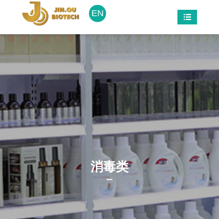
EN

关于我们
产品中心
公司风采
新闻中心
联系我们
招聘信息






公司简介
家清
公司新闻
荣誉资质
包材
行业资讯
合作客户
常见问题
企业文化
消毒类