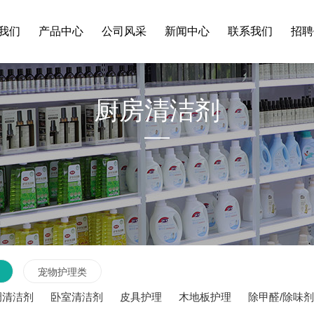
我们
产品中心
公司风采
新闻中心
联系我们
招聘
公司简介
公司新闻
家清
厨房清洁剂
荣誉资质
行业资讯
包材
合作客户
常见问题
企业文化
宠物护理类
调清洁剂
卧室清洁剂
皮具护理
木地板护理
除甲醛/除味剂