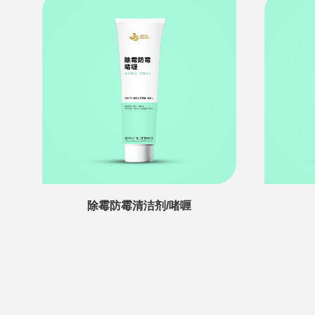
除霉防霉清洁剂/啫喱