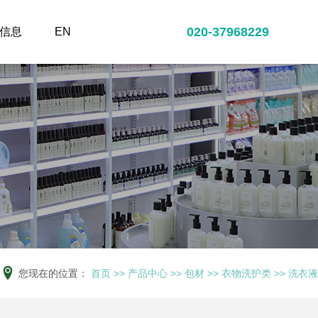
020-37968229
信息
EN
您现在的位置：
首页
>>
产品中心
>>
包材
>>
衣物洗护类
>>
洗衣液